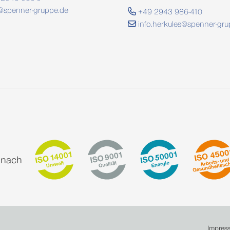
@spenner-gruppe.de
+49 2943 986-410
info.herkules@spenner-gru
t nach
Impress