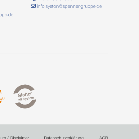
info.syston@spenner-gruppe.de
ppe.de
um / Disclaimer
Datenschutzerklärung
AGB