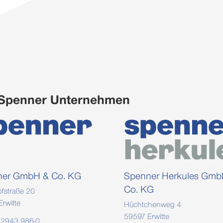
 Spenner Unternehmen
ner GmbH & Co. KG
Spenner Herkules Gmb
Co. KG
fstraße 20
rwitte
Hüchtchenweg 4
59597 Erwitte
2943 986-0