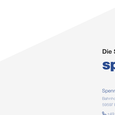
Die
Spen
Bahnho
59597 E
+49 