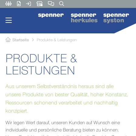
Startseite
Produkte & Leistungen
PRODUKTE &
LEISTUNGEN
Aus unserem Selbstverständnis heraus sind alle
unsere Produkte von bester Qualität, hoher Konstanz,
Ressourcen schonend verarbeitet und nachhaltig
konzipiert.
Wir legen Wert darauf, unseren Kunden auf Wunsch eine
individuelle und persönliche Beratung bieten zu können.