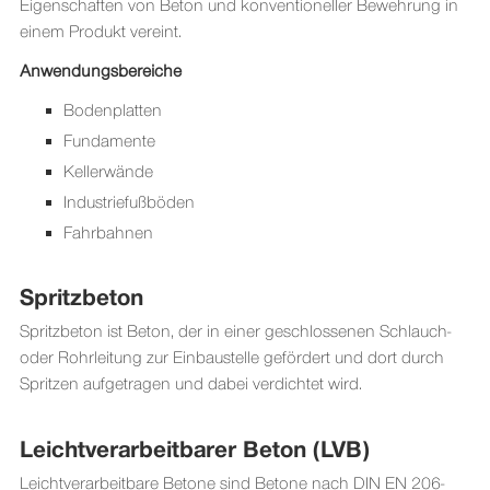
Eigenschaften von Beton und konventioneller Bewehrung in
einem Produkt vereint.
Anwendungsbereiche
Bodenplatten
Fundamente
Kellerwände
Industriefußböden
Fahrbahnen
Spritzbeton
Spritzbeton ist Beton, der in einer geschlossenen Schlauch-
oder Rohrleitung zur Einbaustelle gefördert und dort durch
Spritzen aufgetragen und dabei verdichtet wird.
Leichtverarbeitbarer Beton (LVB)
Leichtverarbeitbare Betone sind Betone nach DIN EN 206-