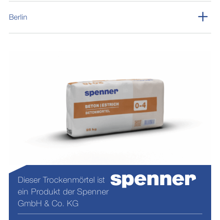
Lieferform:
Berlin
Technische Dokumentation
Lieferform:
Technische Dokumentation
Sicherheitsdatenblatt - DE
187 kB
Sicherheitsdatenblatt - DE
187 kB
Konformitätszertifikat - DE
34 kB
Technisches Merkblatt - DE
Dieser Trockenmörtel ist
335 kB
ein Produkt der Spenner
GmbH & Co. KG
Technisches Merkblatt - DE