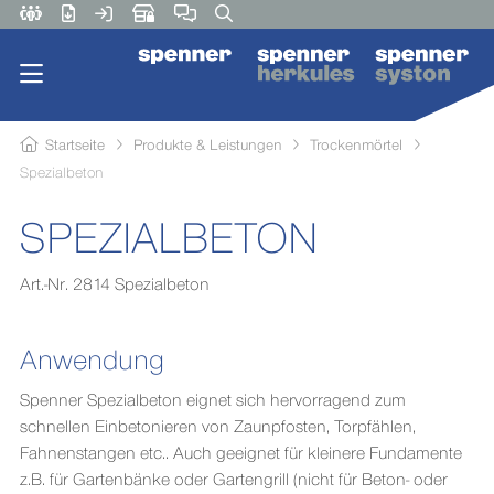
Startseite
Produkte & Leistungen
Trockenmörtel
Spezialbeton
SPEZIALBETON
Art.-Nr. 2814 Spezialbeton
Anwendung
Spenner Spezialbeton eignet sich hervorragend zum
schnellen Einbetonieren von Zaunpfosten, Torpfählen,
Fahnenstangen etc.. Auch geeignet für kleinere Fundamente
z.B. für Gartenbänke oder Gartengrill (nicht für Beton- oder