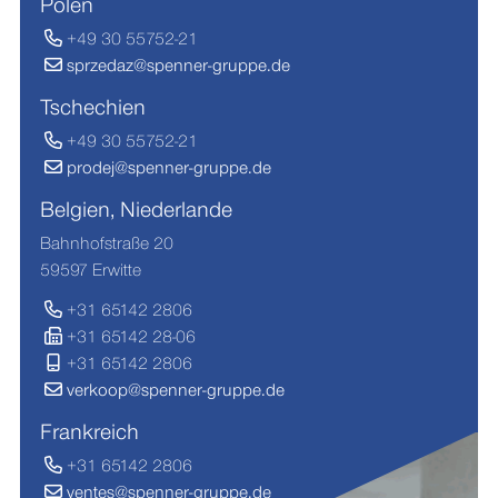
Polen
+49 30 55752-21
sprzedaz@spenner-gruppe.de
Tschechien
+49 30 55752-21
prodej@spenner-gruppe.de
Belgien, Niederlande
Bahnhofstraße 20
59597 Erwitte
+31 65142 2806
+31 65142 28-06
+31 65142 2806
verkoop@spenner-gruppe.de
Frankreich
+31 65142 2806
ventes@spenner-gruppe.de