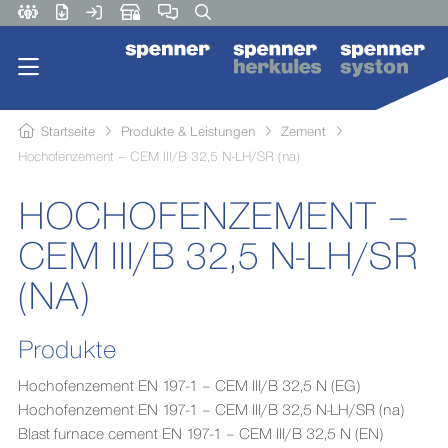
Startseite
Produkte & Leistungen
Zement
Hochofenzement – CEM III/B 32,5 N-LH/SR (na)
HOCHOFENZEMENT –
CEM III/B 32,5 N-LH/SR
(NA)
Produkte
Hochofenzement EN 197-1 – CEM III/B 32,5 N (EG)
Hochofenzement EN 197-1 – CEM III/B 32,5 N-LH/SR (na)
Blast furnace cement EN 197-1 – CEM III/B 32,5 N (EN)