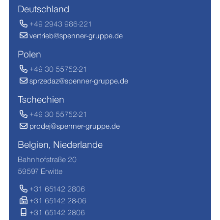
Deutschland
+49 2943 986-221
vertrieb@spenner-gruppe.de
Polen
+49 30 55752-21
sprzedaz@spenner-gruppe.de
Tschechien
+49 30 55752-21
prodej@spenner-gruppe.de
Belgien, Niederlande
Bahnhofstraße 20
59597 Erwitte
+31 65142 2806
+31 65142 28-06
+31 65142 2806