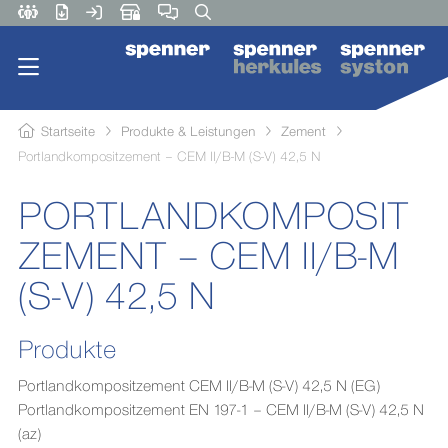
Startseite
Produkte & Leistungen
Zement
Portlandkompositzement – CEM II/B-M (S-V) 42,5 N
PORTLANDKOMPOSIT
ZEMENT – CEM II/B-M
(S-V) 42,5 N
Produkte
Portlandkompositzement CEM II/B-M (S-V) 42,5 N (EG)
Portlandkompositzement EN 197-1 – CEM II/B-M (S-V) 42,5 N
(az)