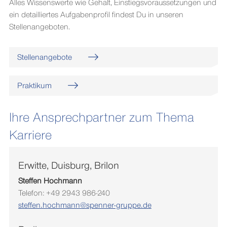
Alles Wissenswerte wie Gehalt, Einstiegsvoraussetzungen und
Produktionshallen auf.
vermitteln.
hoch qualifizierten Bildungsabschluss
ein detailliertes Aufgabenprofil findest Du in unseren
kommen Absolventen des dualen Studiums
Stellenangeboten.
als Fach- und Führungskräfte zum Einsatz.
Stellenangebote
Praktikum
Ihre Ansprechpartner zum Thema
Karriere
Erwitte, Duisburg, Brilon
Steffen Hochmann
Telefon: +49 2943 986-240
steffen.hochmann@spenner-gruppe.de