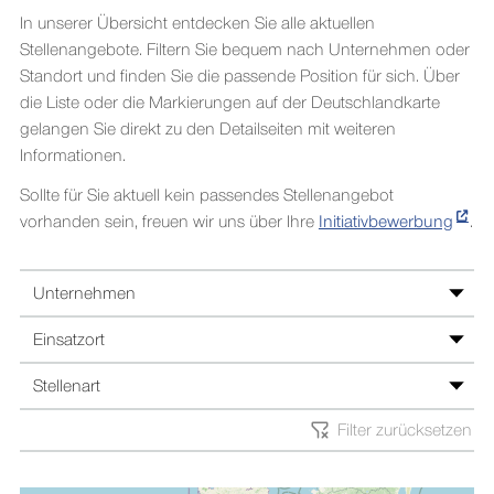
In unserer Übersicht entdecken Sie alle aktuellen
Stellenangebote. Filtern Sie bequem nach Unternehmen oder
Standort und finden Sie die passende Position für sich. Über
die Liste oder die Markierungen auf der Deutschlandkarte
gelangen Sie direkt zu den Detailseiten mit weiteren
Informationen.
Sollte für Sie aktuell kein passendes Stellenangebot
vorhanden sein, freuen wir uns über Ihre
Initiativbewerbung
.
Unternehmen
Benutzen Sie die Pfeiltasten, um Optionen zu wechseln. Mit Ente
0 Filter aktiv
Einsatzort
Spenner
Benutzen Sie die Pfeiltasten, um Optionen zu wechseln. Mit Ente
0 Filter aktiv
Stellenart
Berlin
Spenner Herkules
Benutzen Sie die Pfeiltasten, um Optionen zu wechseln. Mit Ente
0 Filter aktiv
Filter zurücksetzen
Ausbildung
Bielefeld
Spenner Syston
Duales Studium
Brilon