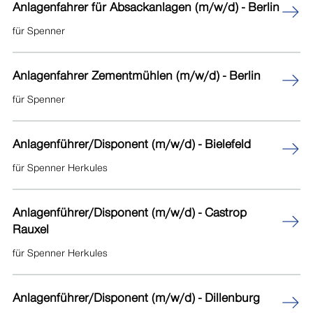
Anlagenfahrer für Absackanlagen (m/w/d) - Berlin
Gevelsberg
für Spenner
Hagen
Anlagenfahrer Zementmühlen (m/w/d) - Berlin
Heiden
für Spenner
Kaufungen
Anlagenführer/Disponent (m/w/d) - Bielefeld
Köln
für Spenner Herkules
Lage
Anlagenführer/Disponent (m/w/d) - Castrop
Leverkusen
Rauxel
Münster
für Spenner Herkules
Niederkassel
Anlagenführer/Disponent (m/w/d) - Dillenburg
Nottuln